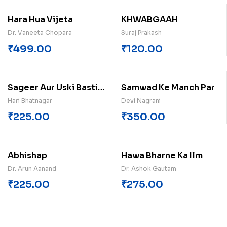
Hara Hua Vijeta
KHWABGAAH
Dr. Vaneeta Chopara
Suraj Prakash
₹
499.00
₹
120.00
Sageer Aur Uski Basti
Samwad Ke Manch Par
Ke Log
Hari Bhatnagar
Devi Nagrani
₹
225.00
₹
350.00
Abhishap
Hawa Bharne Ka Ilm
Dr. Arun Aanand
Dr. Ashok Gautam
₹
225.00
₹
275.00