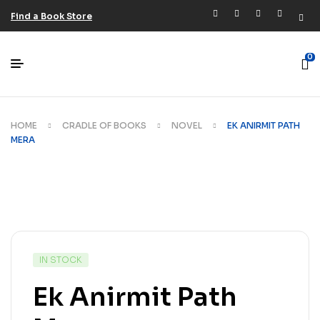
Find a Book Store
0
HOME
CRADLE OF BOOKS
NOVEL
EK ANIRMIT PATH
MERA
IN STOCK
Ek Anirmit Path