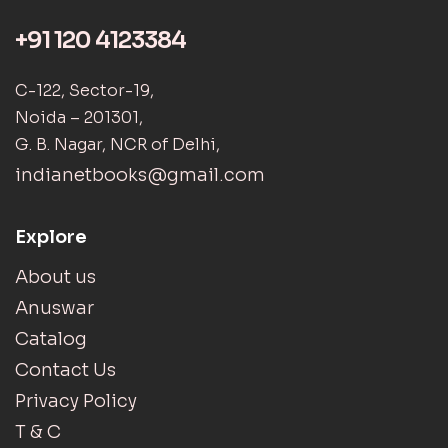
+91 120 4123384
C-122, Sector-19,
Noida – 201301,
G. B. Nagar, NCR of Delhi,
indianetbooks@gmail.com
Explore
About us
Anuswar
Catalog
Contact Us
Privacy Policy
T & C