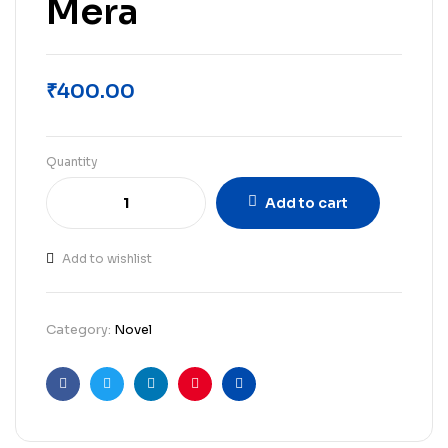
Mera
₹
400.00
Quantity
Add to cart
Add to wishlist
Category:
Novel
Facebook
Twitter
Linkedin
Pinterest
Email