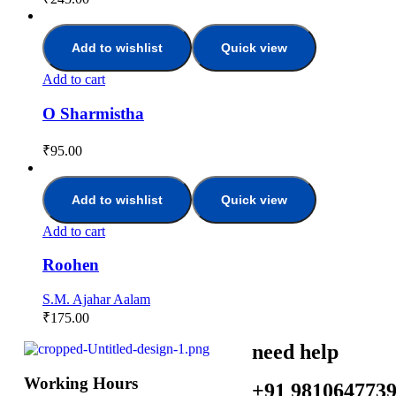
Add to wishlist
Quick view
Add to cart
O Sharmistha
₹
95.00
Add to wishlist
Quick view
Add to cart
Roohen
S.M. Ajahar Aalam
₹
175.00
need help
Working Hours
+91 981064773