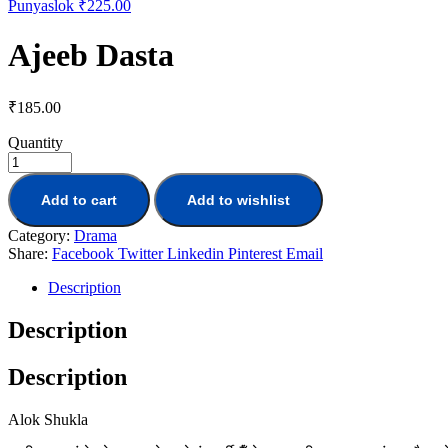
Punyaslok
₹
225.00
Ajeeb Dasta
₹
185.00
Quantity
Add to cart
Add to wishlist
Category:
Drama
Share:
Facebook
Twitter
Linkedin
Pinterest
Email
Description
Description
Description
Alok Shukla