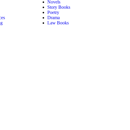
Novels
Story Books
Poetry
ces
Drama
ng
Law Books