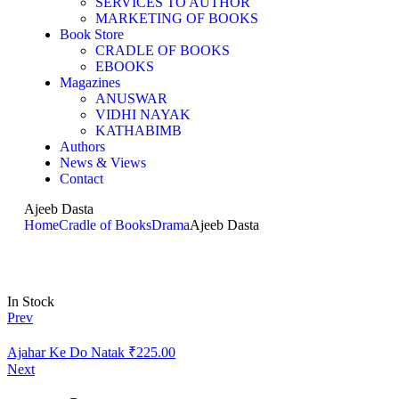
SERVICES TO AUTHOR
MARKETING OF BOOKS
Book Store
CRADLE OF BOOKS
EBOOKS
Magazines
ANUSWAR
VIDHI NAYAK
KATHABIMB
Authors
News & Views
Contact
Ajeeb Dasta
Home
Cradle of Books
Drama
Ajeeb Dasta
In Stock
Prev
Ajahar Ke Do Natak
₹
225.00
Next