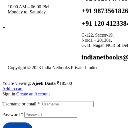
10:00 AM – 06:00 PM
+91 987356182
Monday to Saturday
+91 120 412338
C-122, Sector-19,
Noida – 201301,
G. B. Nagar, NCR of Del
indianetbooks
Copyright © 2023 India Netbooks Private Limited
You're viewing:
Ajeeb Dasta
₹
185.00
Add to cart
Sign in
Create an Account
Username or email
*
Password
*