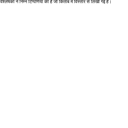
्लेषकों ने निम्न टिप्पणियां की हैँ जो किताब में विस्तार से लिखी गई हैँ।